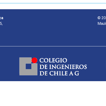
ca
© 20
5,
Maul