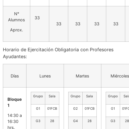
N°
33
Alumnos
33
33
33
33
Aprox.
Horario de Ejercitación Obligatoria con Profesores
Ayudantes:
Días
Lunes
Martes
Miércole
Grupo
Sala
Grupo
Sala
Grupo
Sal
Bloque
1
G1
01FCB
G2
01FCB
G1
01F
14:30 a
16:30
G3
28
G4
28
G3
28
hrs.