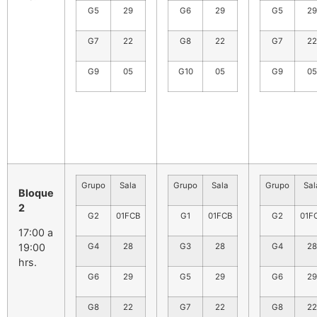
G5
29
G6
29
G5
29
G7
22
G8
22
G7
22
G9
05
G10
05
G9
05
Grupo
Sala
Grupo
Sala
Grupo
Sal
Bloque
2
G2
01FCB
G1
01FCB
G2
01F
17:00 a
19:00
G4
28
G3
28
G4
28
hrs.
G6
29
G5
29
G6
29
G8
22
G7
22
G8
22