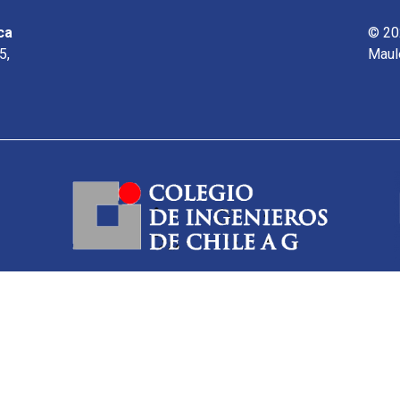
ca
© 20
5,
Maul