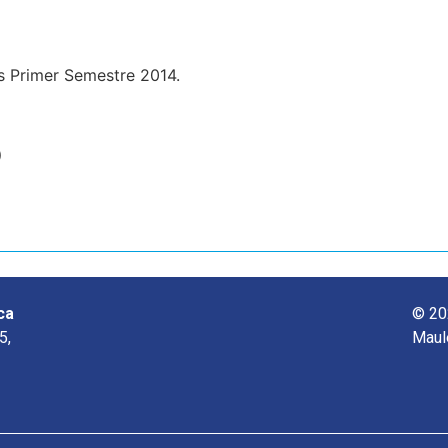
s Primer Semestre 2014.
o
ca
© 20
5,
Maul