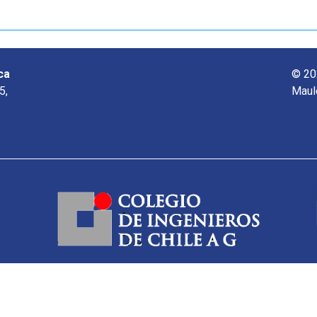
ca
© 20
5,
Maul