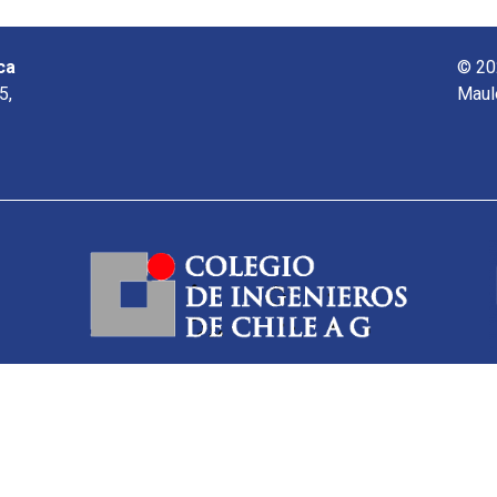
ca
© 20
5,
Maul