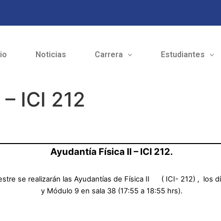
cio
Noticias
Carrera
Estudiantes
 – ICI 212
Ayudantía Física II – ICI 212.
tre se realizarán las Ayudantías de Física II
( ICI- 212) ,
los d
y Módulo 9 en sala 38 (17:55 a 18:55 hrs).