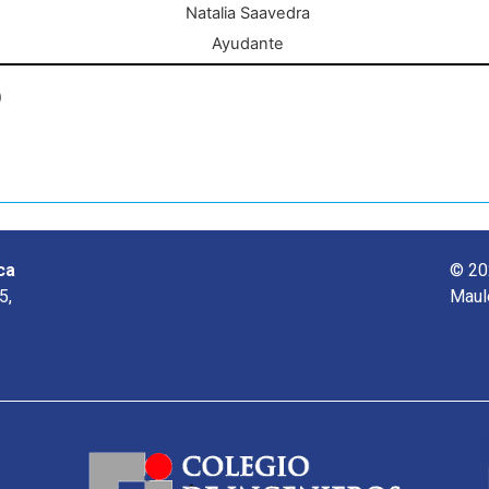
Natalia Saavedra
Ayudante
o
ca
© 20
5,
Maul