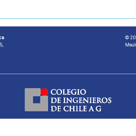
ca
© 20
5,
Maul