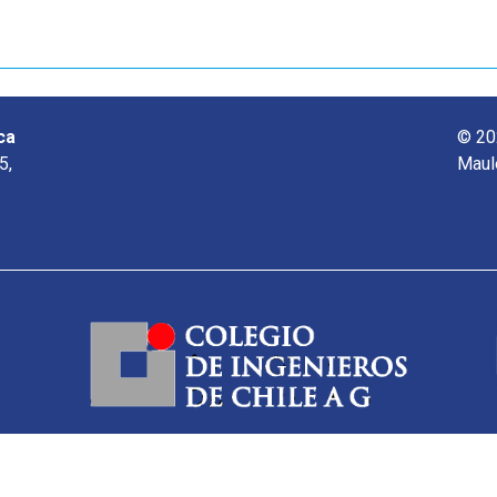
ca
© 20
5,
Maul