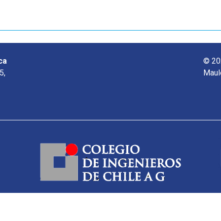
ca
© 20
5,
Maul