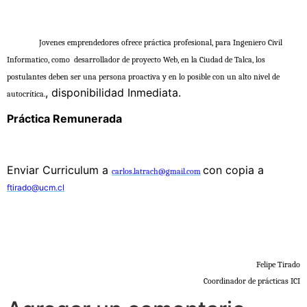
Jovenes emprendedores ofrece práctica profesional, para Ingeniero Civil
Informatico, como
desarrollador de proyecto Web, en la Ciudad de Talca,
los
postulantes deben ser una persona proactiva y en lo posible con un alto nivel de
, disponibilidad Inmediata.
autocrítica.
Práctica Remunerada
Enviar Curriculum a
con copia a
carlos.latrach@gmail.com
ftirado@ucm.cl
Felipe Tirado
Coordinador de prácticas ICI