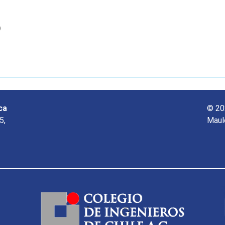
o
ca
© 20
5,
Maul