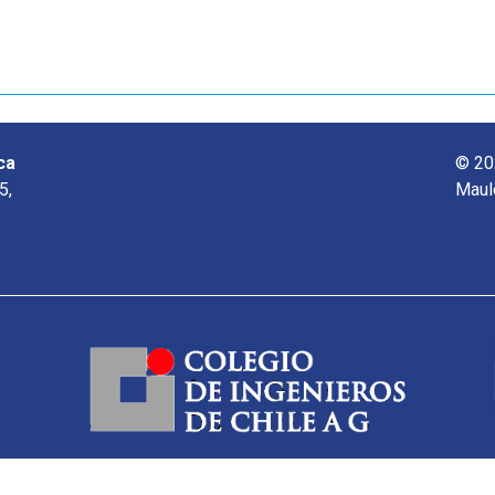
ca
© 20
5,
Maul