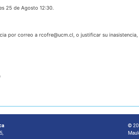
25 de Agosto 12:30.
cia por correo a rcofre@ucm.cl, o justificar su inasistencia
o
ca
© 20
5,
Maul