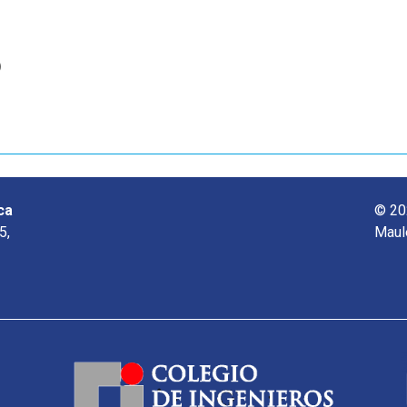
o
ca
© 20
5,
Maul