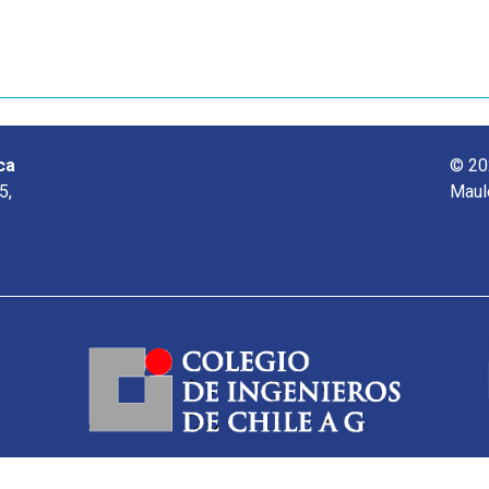
ca
© 20
5,
Maul