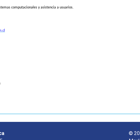
istemas computacionales y asistencia a usuarios.
.cl
o
ca
© 20