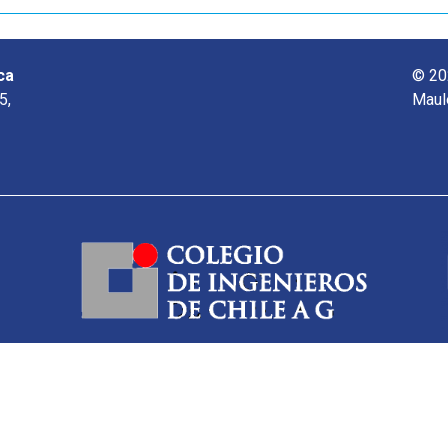
ca
© 20
5,
Maul