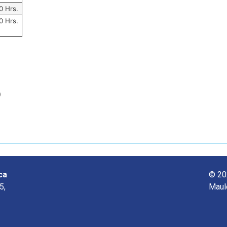
0 Hrs.
0 Hrs.
o
ca
© 20
5,
Maul