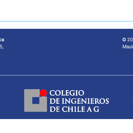
ca
© 20
5,
Maul