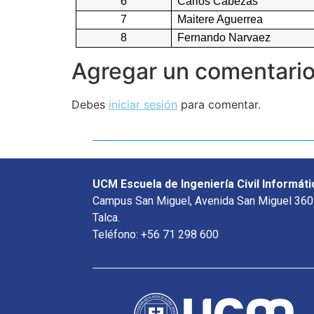
6
Carlos Cabezas
7
Maitere Aguerrea
8
Fernando Narvaez
Agregar un comentari
Debes
iniciar sesión
para comentar.
UCM Escuela de Ingeniería Civil Informáti
Campus San Miguel, Avenida San Miguel 360
Talca.
Teléfono: +56 71 298 600