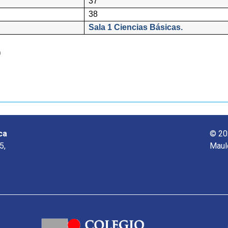
37
38
Sala 1 Ciencias Básicas.
o
ca
© 20
5,
Maul