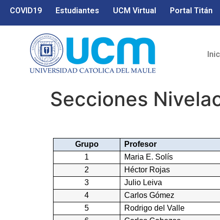
COVID19
Estudiantes
UCM Virtual
Portal Titán
Ini
Secciones Nivela
Grupo
Profesor
1
Maria E. Solís
2
Héctor Rojas
3
Julio Leiva
4
Carlos Gómez
5
Rodrigo del Valle