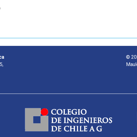
o
ca
© 20
5,
Maul