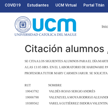
COVID19
Estudiantes
UCM Virtual
Portal Titán
Ini
Citación alumnos 
SE CITA A LOS SIGUIENTES ALUMNOS PARA EL DÍA MAR
A LAS 13:05 HRS. EN EL LABORATORIO DE HARDWARE 
PROFESORA TUTOR MARY CARMEN JARUR. SE SOLICITA
RUT
NOMBRE
19043792
VALDÉS ROJAS SERGIO ANDRÉS
19006798
VALENZUELA MOYA RODRIGO ALEJAND
19389562
VARELA GUTIÉRREZ ISIDORA VALENTIN