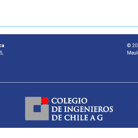
ca
© 20
5,
Maul