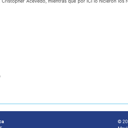
 Cristopher Acevedo, mientras que por ICI lo hicieron los 
o
ca
© 20