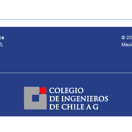
ca
© 20
5,
Maul