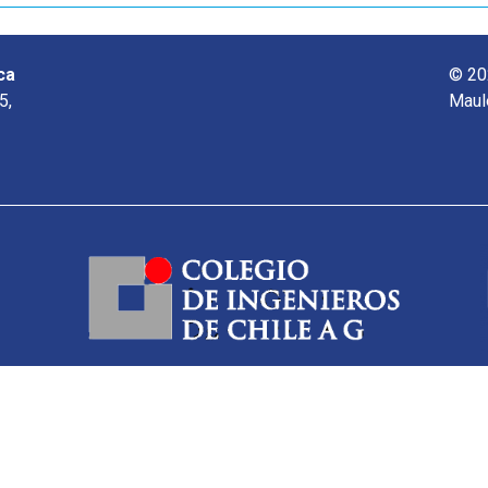
ca
© 20
5,
Maul