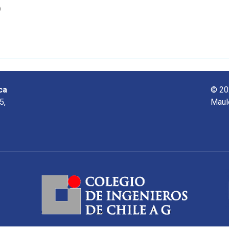
o
ca
© 20
5,
Maul