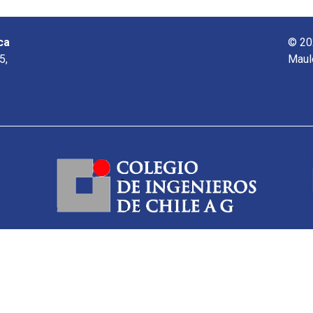
ca
© 20
5,
Maul