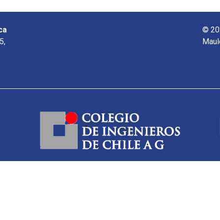
ca
© 20
5,
Maul