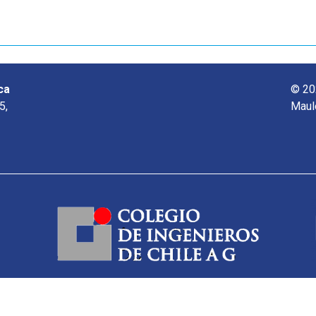
ca
© 20
5,
Maul