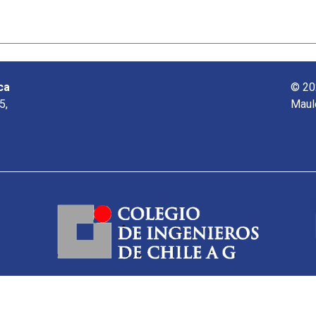
ca
© 20
5,
Maul