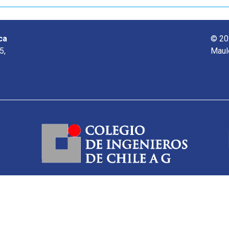
ca
© 20
5,
Maul