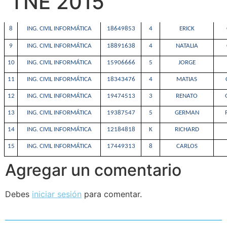
TNE 2015
8
ING. CIVIL INFORMÁTICA
18649853
4
ERICK
9
ING. CIVIL INFORMÁTICA
18891638
4
NATALIA
10
ING. CIVIL INFORMÁTICA
15906666
5
JORGE
11
ING. CIVIL INFORMÁTICA
18343476
4
MATIAS
12
ING. CIVIL INFORMÁTICA
19474513
3
RENATO
13
ING. CIVIL INFORMÁTICA
19387547
5
GERMAN
14
ING. CIVIL INFORMÁTICA
12184818
K
RICHARD
15
ING. CIVIL INFORMÁTICA
17449313
8
CARLOS
Agregar un comentario
Debes
iniciar sesión
para comentar.