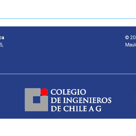
ca
© 20
5,
Maul