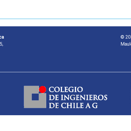
ca
© 20
5,
Maul