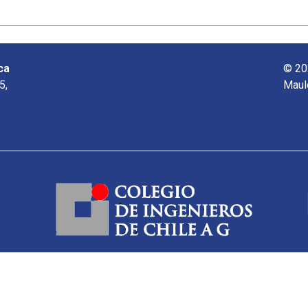
ca
© 20
5,
Maul