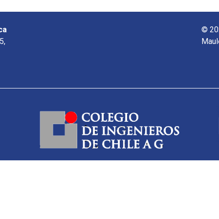
ca
© 20
5,
Maul