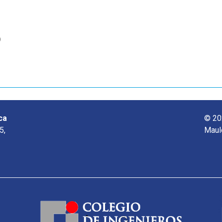
o
ca
© 20
5,
Maul