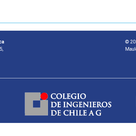
ca
© 20
5,
Maul