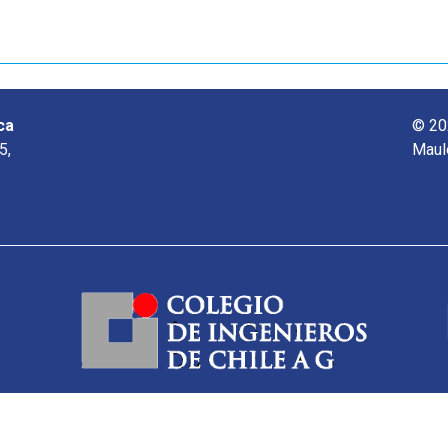
ca
© 20
5,
Maul