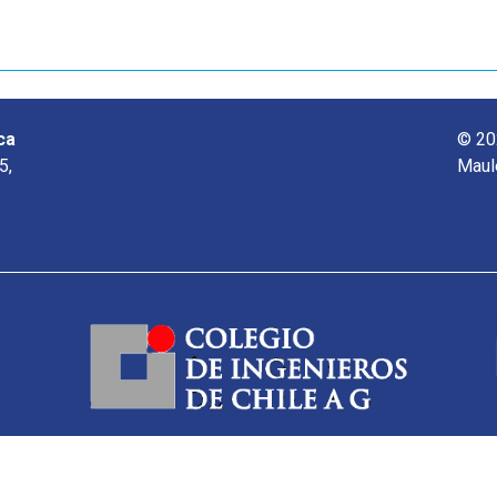
ca
© 20
5,
Maul