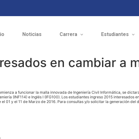
cio
Noticias
Carrera
Estudiantes
eresados en cambiar a m
ienza a funcionar la malla innovada de Ingeniería Civil Informática, se dictará
geniería (INF114) e Inglés I (IFG100). Los estudiantes ingreso 2015 interesado
 el 01 y el 11 de Marzo de 2016. Para consultas y/o solicitar la generación de
o