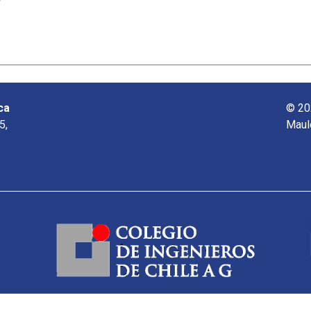
ca
© 20
5,
Maul