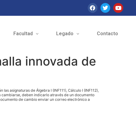
Facultad
Legado
Contacto
alla innovada de
n las asignaturas de Álgebra I (INF111),
Cálculo I (INF112),
s en cambiarse, deben indicarlo através de un documento
l documento de cambio enviar un correo electrónico a