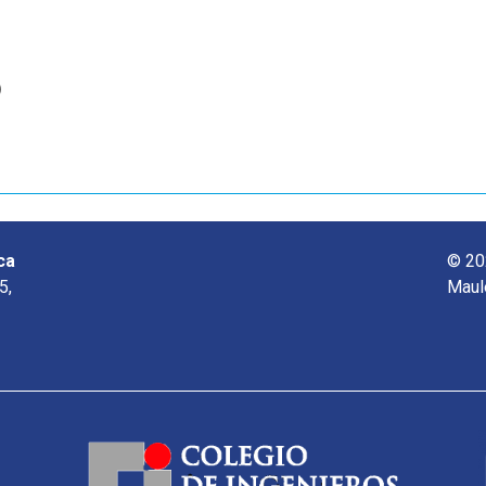
o
ca
© 20
5,
Maul