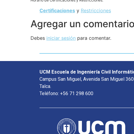
Horario de Certificaciones y Restricciones.
Certificaciones
y
Restricciones
Agregar un comentari
Debes
iniciar sesión
para comentar.
UCM Escuela de Ingeniería Civil Informáti
Campus San Miguel, Avenida San Miguel 360
Talca.
Teléfono: +56 71 298 600