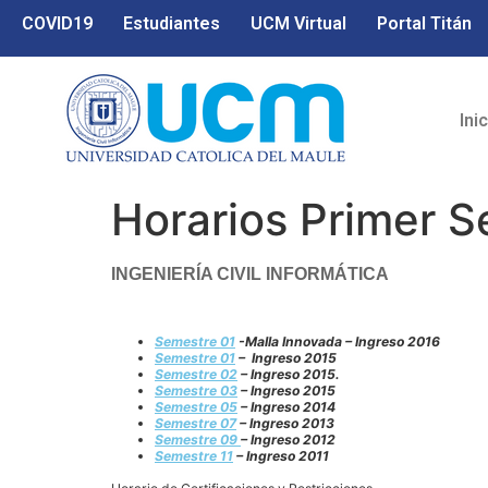
COVID19
Estudiantes
UCM Virtual
Portal Titán
Ini
Horarios Primer 
INGENIERÍA CIVIL INFORMÁTICA
Semestre 01
-Malla Innovada – Ingreso 2016
Semestre 01
– Ingreso 2015
Semestre 02
– Ingreso 2015.
Semestre 03
–
Ingreso 2015
Semestre 05
–
Ingreso 2014
Semestre 07
–
Ingreso 2013
Semestre 09
–
Ingreso 2012
Semestre 11
–
Ingreso 2011