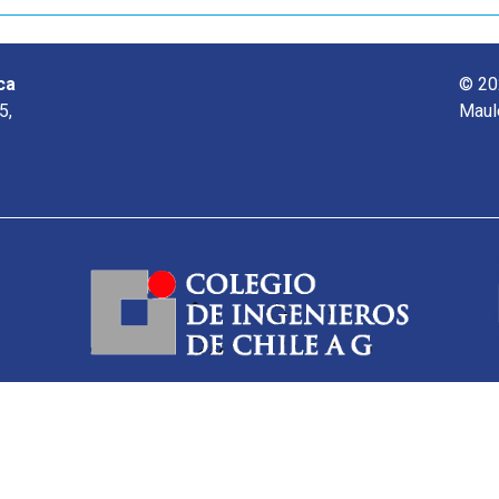
ca
© 20
5,
Maul