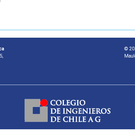
o
ca
© 20
5,
Maul