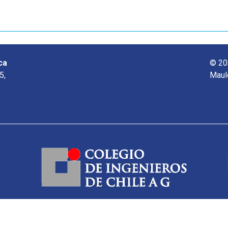
ca
© 20
5,
Maul