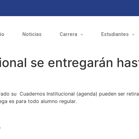
cio
Noticias
Carrera
Estudiantes
ional se entregarán hast
trado su
Cuadernos
Institucional (agenda) pueden ser retir
ega es para todo alumno regular.
o