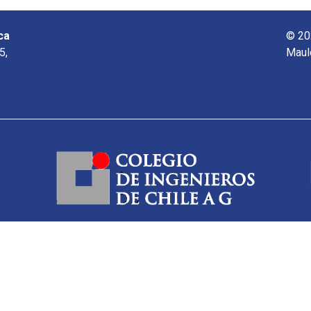
ca
© 20
5,
Maul