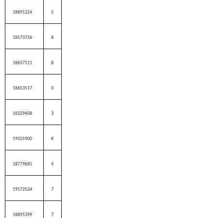
18891324
5
18573726
8
18657111
8
18653517
0
18329408
3
19105900
K
18779681
4
19172524
7
18891399
7