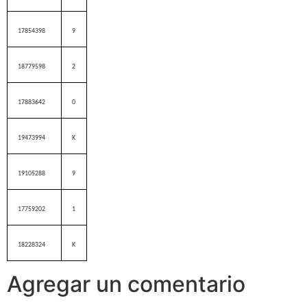
17854398
9
18779598
2
17883642
0
19473994
K
19105288
9
17759202
1
18228324
K
Agregar un comentario