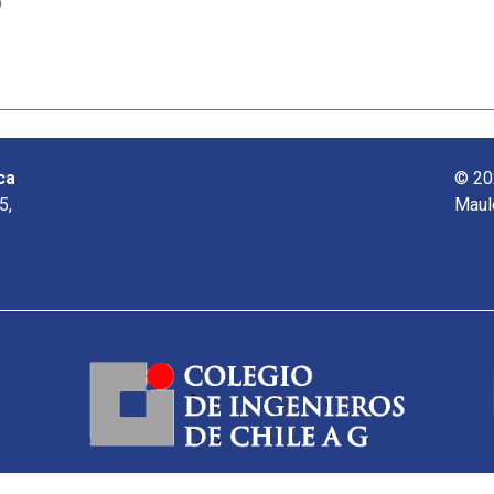
o
ca
© 20
5,
Maul